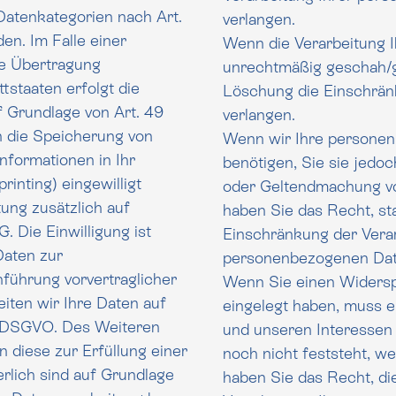
ategorien nach Art.
verlangen.
en. Im Falle einer
Wenn die Verarbeitung 
ng
unrechtmäßig geschah/geschieht, könn
tstaaten erfolgt die
Löschung die Einschrän
rundlage von Art. 49
verlangen.
in die Speicherung von
Wenn wir Ihre persone
Informationen in Ihr
benötigen, Sie sie jedoch zur 
rinting) eingewilligt
oder Geltendmachung v
ich auf
haben Sie das Recht, statt der Lö
 Die Einwilligung ist
Einschränkung der Verar
personenbezogenen Date
hführung vorvertraglicher
Wenn Sie einen Widersp
eingelegt haben, muss ei
 b DSGVO. Des Weiteren
und unseren Interesse
noch nicht feststeht, wessen I
erlich sind auf Grundlage
haben Sie das Recht, di