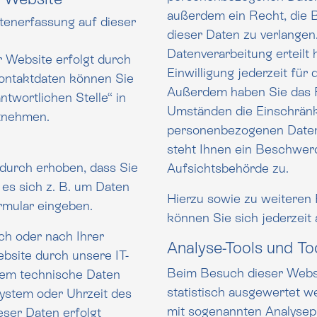
außerdem ein Recht, die Beric
atenerfassung auf dieser
dieser Daten zu verlangen
Datenverarbeitung erteilt haben, können
r Website erfolgt durch
Einwilligung jederzeit für
aten können Sie
Außerdem haben Sie das Recht, unter bestimmten
twortlichen Stelle“ in
Umständen die Einschränk
enschutzerklärung entnehmen.
personenbezogenen Daten zu verlangen. Des Weite
steht Ihnen ein Beschwer
durch erhoben, dass Sie
Aufsichtsbehörde zu.
h z. B. um Daten
Hierzu sowie zu weitere
ormular eingeben.
können Sie sich jederzeit
h oder nach Ihrer
Analyse-Tools und Too
site durch unsere IT-
Beim Besuch dieser Websi
statistisch ausgewertet w
system oder Uhrzeit des
mit sogenannten Analys
eser Daten erfolgt