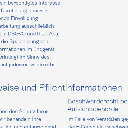
rechtigtes Interesse
 Darstellung unserer
ligung
arbeitung ausschließlich
g die Speicherung von
printing) im Sinne des
 Einwilligung ist jederzeit widerrufbar.
eise und Pflicht­informationen
Beschwerde­recht bei
Aufsichts­behörde
men den Schutz Ihrer
Wir behandeln Ihre
Im Falle von Verstößen g
aulich und entsprechend
Betroffenen ein Beschwer