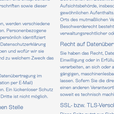
schriften sowie dieser
Aufsichtsbehörde, insbeso
gewöhnlichen Aufenthalts, ihres Arbeitsplatz
Orts des mutmaßlichen Ve
en, werden verschiedene
Beschwerderecht besteht unbeschadet anderweitig
en. Personenbezogene
verwaltungsrechtlicher od
Recht auf Daten­übert
g
ben und wofür wir sie
Sie haben das Recht, Date
Einwilligung oder in Erfüllung ein
verarbeiten, an sich oder 
gängigen, maschinenlesbaren Format
 Datenübertragung im
lassen. Sofern Sie die di
per E-Mail)
einen anderen Verantwortlichen verlangen, erfolgt dies nur,
n. Ein lückenloser Schutz
soweit es technisch machb
der Daten vor dem Zugriff durch Dritte ist nicht möglich.
SSL- bzw. TLS-Versc
en Stelle