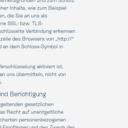
cherheitsgründen und zum Schutz
, wie zum Beispiel
n, die Sie an uns als
 SSL- bzw. TLS-
rschlüsselte Verbindung erkennen
rs von „http://“
nd an dem Schloss-Symbol in
rschlüsselung aktiviert ist,
n, nicht von
.
und Berichtigung
geltenden gesetzlichen
as Recht auf unentgeltliche
nd Empfänger und den Zweck der