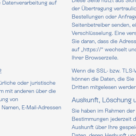
Diese Seite nutzt aus Si
ie Datenverarbeitung auf
der Übertragung vertraulicher Inhalte
Bestellungen oder Anfrage
Seitenbetreiber senden, eine
Verschlüsselung. Eine ve
Sie daran, dass die Adresszeile des Browse
auf „https://“ wechselt u
Ihrer Browserzeile.
e
Wenn die SSL- bzw. TLS-Ve
können die Daten, die Sie an uns übermittel
ürliche oder juristische
Dritten mitgelesen werden
 über die
tung von
Auskunft, Löschung 
ail-Adressen
Sie haben im Rahmen der 
Bestimmungen jederzeit d
Auskunft über Ihre gespeicherten personenbezogenen
Daten, deren Herkunft u