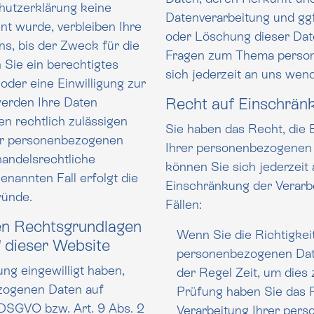
hutzerklärung keine
Datenverarbeitung und ggf
wurde, verbleiben Ihre
oder Löschung dieser Daten. H
s, bis der Zweck für die
Fragen zum Thema perso
htigtes
sich jederzeit an uns wen
der eine Einwilligung zur
Recht auf Einschrän
en rechtlich zulässigen
Sie haben das Recht, die 
Ihrer personenbezogenen Date
handelsrechtliche
können Sie sich jederzeit
enannten Fall erfolgt die
Einschränkung der Verarbeitung
ründe.
Fällen:
en Rechtsgrundlagen
Wenn Sie die Richtigkei
 dieser Website
personenbezogenen Daten b
ung eingewilligt haben,
der Regel Zeit, um dies
ezogenen Daten auf
Prüfung haben Sie das Recht, die Einschränkung der
a DSGVO bzw. Art. 9 Abs. 2
Verarbeitung Ihrer per